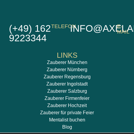
(+49) 162
INFO@AXELA
TELEFON
E-
MAIL
9223344
LINKS
Zauberer München
Zauberer Nürnberg
Zauberer Regensburg
Zauberer Ingolstadt
Zauberer Salzburg
Zauberer Firmenfeier
Zauberer Hochzeit
Zauberer für private Feier
Mentalist buchen
Blog