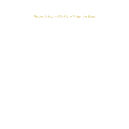
"Wir hatten Axel für die Hochzeitsfeier unserer
Tochter gebucht und waren - und sind es
immer noch - restlos begeistert."
Regina Schulz – Glückliche Mutter der Braut