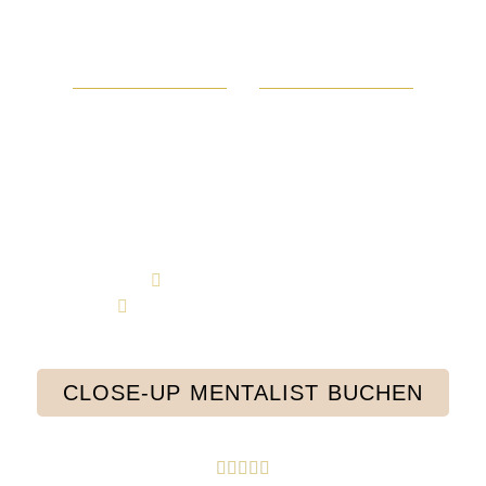
CLOSE-UP-MAGIE –
MENTALIST IN AKTION
Beim Close-Up-Magier-Auftritt bewegt sich Axel direkt unter
deinen Gästen. Wenn du einen Mentalisten buchen
möchtest, der kleine, verblüffende Momente schafft – z. B.
beim Empfang oder Dinner – ist dieses Format perfekt.
Gäste erleben Magie hautnah und interaktiv.
Zuschauer:
beliebig
Dauer:
individuell anpassbar
CLOSE-UP MENTALIST BUCHEN