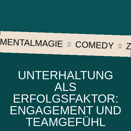
NTALMAGIE
COMEDY
ZAU
UNTERHALTUNG
ALS
ERFOLGSFAKTOR:
ENGAGEMENT UND
TEAMGEFÜHL