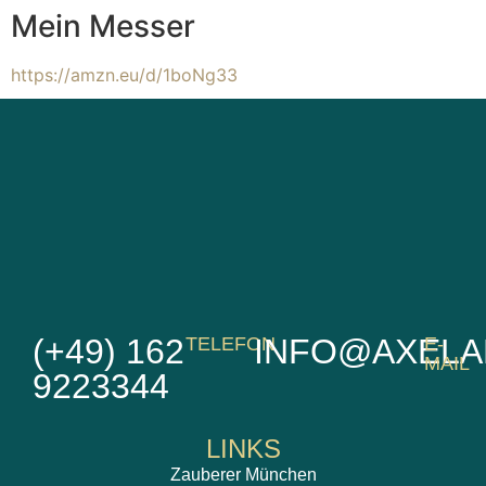
Mein Messer
https://amzn.eu/d/1boNg33
(+49) 162
INFO@AXELA
TELEFON
E-
MAIL
9223344
LINKS
Zauberer München