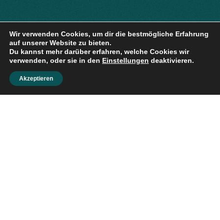
Wir verwenden Cookies, um dir die bestmögliche Erfahrung
auf unserer Website zu bieten.
Du kannst mehr darüber erfahren, welche Cookies wir
verwenden, oder sie in den
Einstellungen
deaktivieren.
Akzeptieren
(+49) 162
INFO@AXELA
TELEFON
E-
MAIL
9223344
LINKS
Zauberer München
Zauberer Nürnberg
Zauberer Regensburg
Zauberer Ingolstadt
Zauberer Salzburg
Zauberer Firmenfeier