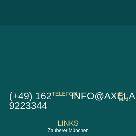
(+49) 162
INFO@AXELA
TELEFON
E-
MAIL
9223344
LINKS
Zauberer München