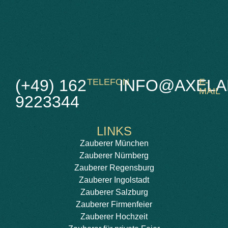
(+49) 162
INFO@AXELA
TELEFON
E-
MAIL
9223344
LINKS
Zauberer München
Zauberer Nürnberg
Zauberer Regensburg
Zauberer Ingolstadt
Zauberer Salzburg
Zauberer Firmenfeier
Zauberer Hochzeit